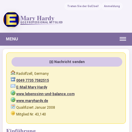
Treten Sie der GoE bei!
Anmeldung
Mary Hardy
GOE PROFESSIONAL MITGLIED
MENU
✉️ Nachricht senden
Radolfzell, Germany
0049 7735 7582515
E-Mail Mary Hardy
www.lebenssinn-und-balance.com
www.maryhardy.de
Qualifiziert Januar 2008
Mitglied Nr. 43,140
Einführung